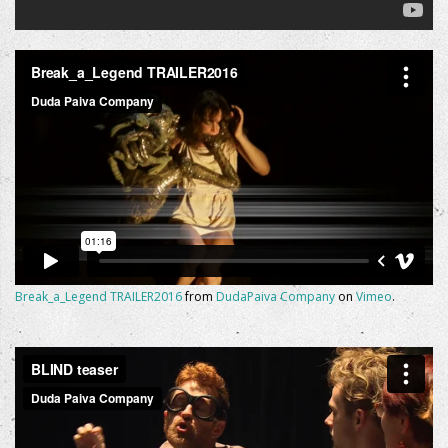
Break_a_Legend TRAILER2016
from
DudaPaiva Company
on
Vimeo
.