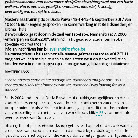
geïnteresseerden met een andere discipline als achtergrond ook van harte
welkom. Het is een overgetelijk momentum, intensief, krachtig,
overweldigend en niet te missen.
Masterclass training door Duda Paiva - 13-14-15-16 september 2017 van
10 tot 16 uur - Engels gesproken - in samenwerking met Beeldsmederij en
Ultima Thule
De workshop gaat door in de zaal van FroeFroe, Namenstraat 7, 2000
Antwerpen en kost
€
200*, eten incl.
( hogeschool studenten hebben
speciale voorwaarden )
Info en inschrijven kan bij
evelien@froefroe.be
De masterclass is helaas voor alle nieuwe geïnteresseerden VOLZET. U
mag ons wel een mailtje sturen en dan zetten we u op de wachtlijst en
houden we u in de toekomst op de hoogte van gelijkaardige initiatieven.
MASTERCLASS
“These objects come to life through the audience’s imagination. This
creates precisely that intimacy with the audience I was looking for as a
dancer”.
Sinds 2004 onderzoekt Duda Paiva de uitdrukkingsmogelijkheden die er
voor dansers en spelers ontstaan door het combineren van dans en
poppenanimatie als verhalend instrument. Hij doet dit door het maken
van voorstellingen en het geven van workshops. Klik
HIER
voor meer info
over het werk van Duda zelf.
‘Sharing the object’ is een workshop gebaseerd op het onderzoek van the
cross-over van poppen animatie en dans waarbij de dialoog tussen de
fysicaliteit van het object en die van de danser uitgangspunt is. Tijdens de