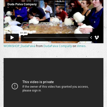
WORKSHOP_DudaPaiva
from
DudaPaiva Company
on
Vimeo
.