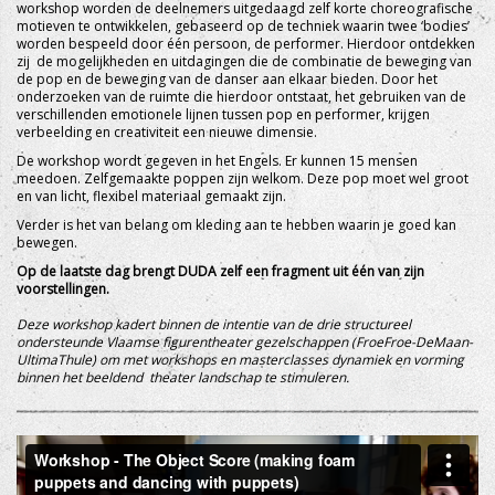
workshop worden de deelnemers uitgedaagd zelf korte choreografische
motieven te ontwikkelen, gebaseerd op de techniek waarin twee ‘bodies’
worden bespeeld door één persoon, de performer. Hierdoor ontdekken
zij de mogelijkheden en uitdagingen die de combinatie de beweging van
de pop en de beweging van de danser aan elkaar bieden. Door het
onderzoeken van de ruimte die hierdoor ontstaat, het gebruiken van de
verschillenden emotionele lijnen tussen pop en performer, krijgen
verbeelding en creativiteit een nieuwe dimensie.
De workshop wordt gegeven in het Engels. Er kunnen 15 mensen
meedoen. Zelfgemaakte poppen zijn welkom. Deze pop moet wel groot
en van licht, flexibel materiaal gemaakt zijn.
Verder is het van belang om kleding aan te hebben waarin je goed kan
bewegen.
Op de laatste dag brengt DUDA zelf een fragment uit één van zijn
voorstellingen.
Deze workshop kadert binnen de intentie van de drie structureel
ondersteunde Vlaamse figurentheater gezelschappen (FroeFroe-DeMaan-
UltimaThule) om met workshops en masterclasses dynamiek en vorming
binnen het beeldend theater landschap te stimuleren.