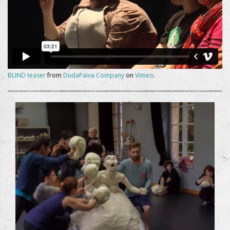
BLIND teaser
from
DudaPaiva Company
on
Vimeo
.
+
DUDA WORJSCHOP