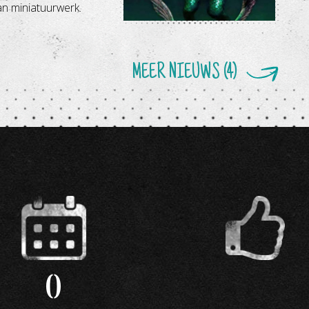
van miniatuurwerk.
MEER NIEUWS (4)
0