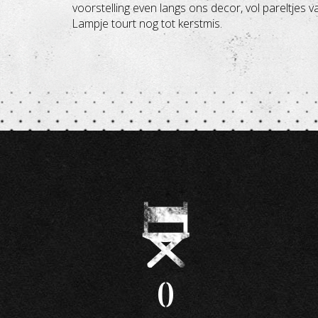
voorstelling even langs ons decor, vol pareltjes 
Lampje tourt nog tot kerstmis.
0