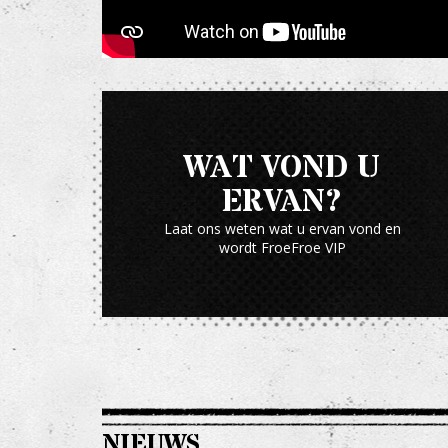
WAT VOND U
ERVAN?
Laat ons weten wat u ervan vond en
wordt FroeFroe VIP
NIEUWS