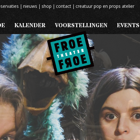
eservaties
nieuws
shop
contact
creatuur pop en props atelier
OE
KALENDER
VOORSTELLINGEN
EVENTS