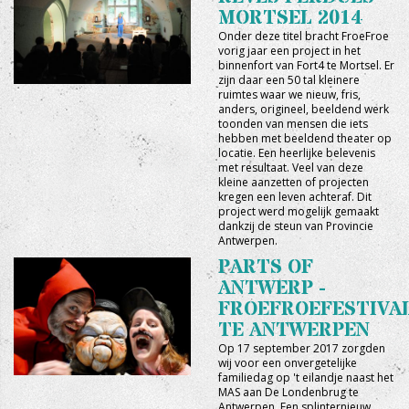
MORTSEL 2014
Onder deze titel bracht FroeFroe
vorig jaar een project in het
binnenfort van Fort4 te Mortsel. Er
zijn daar een 50 tal kleinere
ruimtes waar we nieuw, fris,
anders, origineel, beeldend werk
toonden van mensen die iets
hebben met beeldend theater op
locatie. Een heerlijke belevenis
met resultaat. Veel van deze
kleine aanzetten of projecten
kregen een leven achteraf. Dit
project werd mogelijk gemaakt
dankzij de steun van Provincie
Antwerpen.
PARTS OF
ANTWERP -
FROEFROEFESTIVA
TE ANTWERPEN
Op 17 september 2017 zorgden
wij voor een onvergetelijke
familiedag op 't eilandje naast het
MAS aan De Londenbrug te
Antwerpen. Een splinternieuw