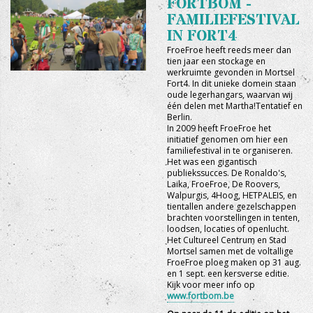
FORTBOM -
FAMILIEFESTIVAL
IN FORT4
FroeFroe heeft reeds meer dan
tien jaar een stockage en
werkruimte gevonden in Mortsel
Fort4. In dit unieke domein staan
oude legerhangars, waarvan wij
één delen met Martha!Tentatief en
Berlin.
In 2009 heeft FroeFroe het
initiatief genomen om hier een
familiefestival in te organiseren.
Het was een gigantisch
publiekssucces. De Ronaldo's,
Laika, FroeFroe, De Roovers,
Walpurgis, 4Hoog, HETPALEIS, en
tientallen andere gezelschappen
brachten voorstellingen in tenten,
loodsen, locaties of openlucht.
Het Cultureel Centrum en Stad
Mortsel samen met de voltallige
FroeFroe ploeg maken op 31 aug.
en 1 sept. een kersverse editie.
Kijk voor meer info op
www.fortbom.be