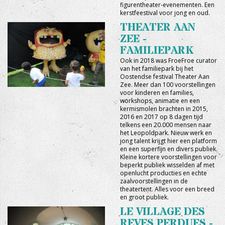
figurentheater-evenementen. Een
kerstfeestival voor jong en oud.
THEATER AAN
ZEE -
FAMILIEPARK
Ook in 2018 was FroeFroe curator
van het familiepark bij het
Oostendse festival Theater Aan
Zee. Meer dan 100 voorstellingen
voor kinderen en families,
workshops, animatie en een
kermismolen brachten in 2015,
2016 en 2017 op 8 dagen tijd
telkens een 20.000 mensen naar
het Leopoldpark. Nieuw werk en
jong talent krijgt hier een platform
en een superfijn en divers publiek.
Kleine kortere voorstellingen voor
beperkt publiek wisselden af met
openlucht producties en echte
zaalvoorstellingen in de
theatertent. Alles voor een breed
en groot publiek.
LE VILLAGE DES
REVES PERDUES -