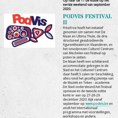
Op naar de 11 de editie op het
eerste weekend van september
2020.
PODVIS FESTIVAL
II
FroeFroe heeft het initiatief
genomen om samen met De
Maan en Ultima Thule, de drie
structureel gesubsidieerde
figurentheaters in Vlaanderen, en
het onvolprezen Culturel Centrum
van Mechelen een festival op
poten te zetten.
De Maan heeft een schitterend
accommodatie gekregen in de
Stad en het Cultureel Centrum
daar heeft 5 zalen ter beschikking,
alles rond het gezellig pleintje van
de Muziek en Teken - academie.
De Stad ondersteund het festival
opnieuw en de tweede editie
komt er aan op 27-28-29
december 2020. Kijk vanaf
september op
www.podvis.be
en
vindt het internationaal
programma met voorstellingen,
workshops en andere