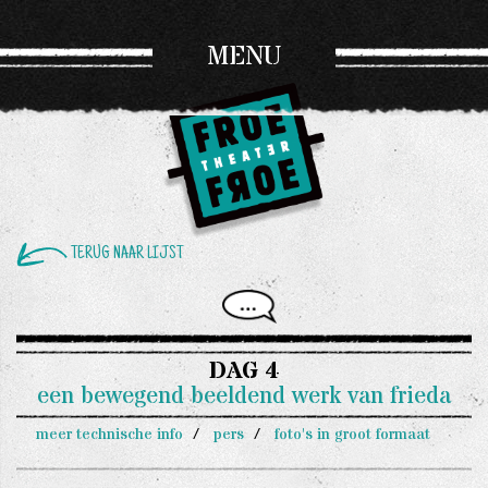
MENU
TERUG NAAR LIJST
DAG 4
een bewegend beeldend werk van frieda
meer technische info
pers
foto's in groot formaat