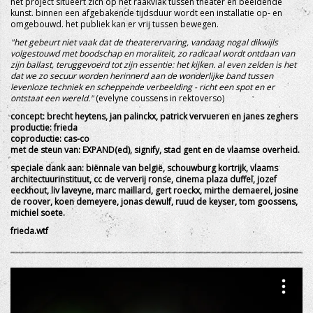
het project situeert zich op het raakvlak tussen theater en beeldende
kunst. binnen een afgebakende tijdsduur wordt een installatie op- en
omgebouwd. het publiek kan er vrij tussen bewegen.
"het gebeurt niet vaak dat de theaterervaring, vandaag nogal dikwijls
volgestouwd met boodschap en moraliteit, zo radicaal wordt ontdaan van
zijn ballast, teruggevoerd tot zijn essentie: het kijken. al even zelden is het
dat we zo secuur worden herinnerd aan de wonderlijke band tussen
levenloze techniek en scheppende verbeelding - richt een spot en er
ontstaat een wereld."
(evelyne coussens in rektoverso)
concept: brecht heytens, jan palinckx, patrick vervueren en janes zeghers
productie: frieda
coproductie: cas-co
met de steun van: EXPAND(ed), signify, stad gent en de vlaamse overheid.
speciale dank aan: biënnale van belgië, schouwburg kortrijk, vlaams
architectuurinstituut, cc de ververij ronse, cinema plaza duffel, jozef
eeckhout, liv laveyne, marc maillard, gert roeckx, mirthe demaerel, josine
de roover, koen demeyere, jonas dewulf, ruud de keyser, tom goossens,
michiel soete.
frieda.wtf