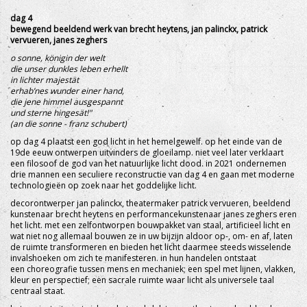
dag 4
bewegend beeldend werk van brecht heytens, jan palinckx, patrick
vervueren, janes zeghers
o sonne, königin der welt
die unser dunkles leben erhellt
in lichter majestät
erhab’nes wunder einer hand,
die jene himmel ausgespannt
und sterne hingesät!"
(an die sonne - franz schubert)
op dag 4 plaatst een god licht in het hemelgewelf. op het einde van de
19de eeuw ontwerpen uitvinders de gloeilamp. niet veel later verklaart
een filosoof de god van het natuurlijke licht dood. in 2021 ondernemen
drie mannen een seculiere reconstructie van dag 4 en gaan met moderne
technologieën op zoek naar het goddelijke licht.
decorontwerper jan palinckx, theatermaker patrick vervueren, beeldend
kunstenaar brecht heytens en performancekunstenaar janes zeghers eren
het licht. met een zelfontworpen bouwpakket van staal, artificieel licht en
wat niet nog allemaal bouwen ze in uw bijzijn aldoor op-, om- en af, laten
de ruimte transformeren en bieden het licht daarmee steeds wisselende
invalshoeken om zich te manifesteren. in hun handelen ontstaat
een choreografie tussen mens en mechaniek; een spel met lijnen, vlakken,
kleur en perspectief; een sacrale ruimte waar licht als universele taal
centraal staat.