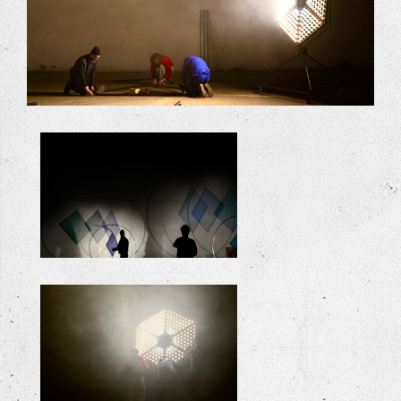
+
+
+