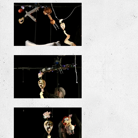
+
+
+