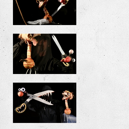
+
+
+