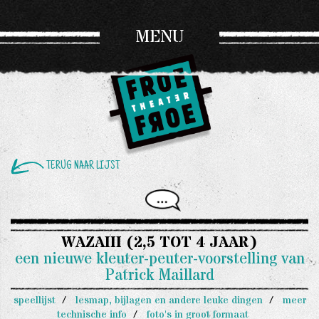
MENU
TERUG NAAR LIJST
WAZAIII (2,5 TOT 4 JAAR)
een nieuwe kleuter-peuter-voorstelling van
Patrick Maillard
speellijst
lesmap, bijlagen en andere leuke dingen
meer
technische info
foto's in groot formaat