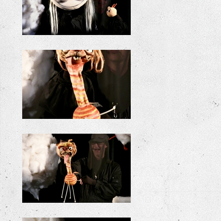
+
+
+