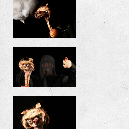
+
+
+