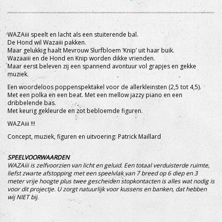
WAZAiii speelt en lacht als een stuiterende bal.
De Hond wil Wazaiii pakken.
Maar gelukkig haalt Mevrouw Slurfbloem ‘Knip’ uit haar buik.
Wazaaiii en de Hond en Knip worden dikke vrienden.
Maar eerst beleven zij een spannend avontuur vol grapjes en gekke
muziek.
Een woordeloos poppenspektakel voor de allerkleinsten (2,5 tot 4,5).
Met een polka en een beat. Met een mellow jazzy piano en een
dribbelende bas.
Met keurig gekleurde en zot bebloemde figuren.
WAZAiii !!!
Concept, muziek, figuren en uitvoering: Patrick Maillard
SPEELVOORWAARDEN
WAZAiii is zelfvoorzien van licht en geluid. Een totaal verduisterde ruimte,
liefst zwarte afstopping met een speelvlak van 7 breed op 6 diep en 3
meter vrije hoogte plus twee gescheiden stopkontacten is alles wat nodig is
voor dit projectje. U zorgt natuurlijk voor kussens en banken, dat hebben
wij NIET bij.