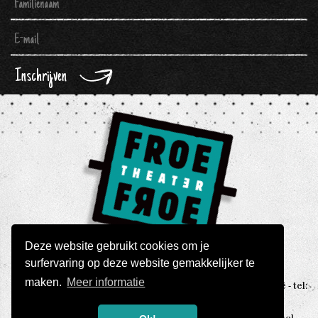
Inschrijven
Deze website gebruikt cookies om je
surfervaring op deze website gemakkelijker te
maken.
Meer informatie
THEATER FROEFROE - Namenstraat 7, 2000 Antwerpen België - tel:
0032 3 248 72 21 -
info@froefroe.be