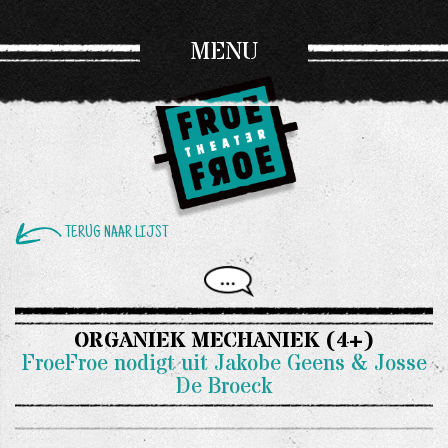
MENU
TERUG NAAR LIJST
ORGANIEK MECHANIEK (4+)
FroeFroe nodigt uit Jakobe Geens & Josse
De Broeck