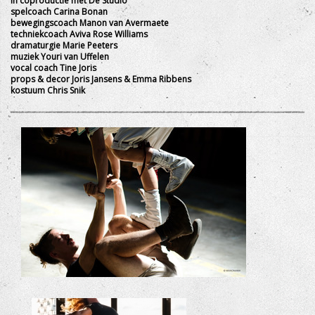
in coproductie met De Studio
spelcoach Carina Bonan
bewegingscoach Manon van Avermaete
techniekcoach Aviva Rose Williams
dramaturgie Marie Peeters
muziek Youri van Uffelen
vocal coach Tine Joris
props & decor Joris Jansens & Emma Ribbens
kostuum Chris Snik
+