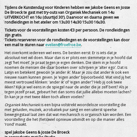
Tijdens de Kunstendag voor Kinderen hebben we Jakobe Geens en Josse
De Broeck te gast met try-outs van Organiek Mechaniek om 14u
UITVERKOCHT en 16u (duurtijd 30'). Daarvoor en daarna geven we
rondleidingen in het atelier om 13u30 14u30 15u30 16u30.
Tickets voor de voorstellingen kosten €3 per persoon. De rondleidingen
zijn gratis.
Tickets reserveren voor de rondleidingen en de voorstellingen kan door
een mail te sturen naar
evelien@froefroe.be
.
Het overkomt iedereen wel eens. De besten eerst: Er is iets dat je
absoluut niet wil doen. Maar dan is er plots een stemmetje in je hoofd dat
zegt ‘het moet’. Je praat tegen je eigen denken. Die stem in je hoofd
noemen de mensen die daar boeken over schrijven je ‘alter ego’. Dat is
Latijn en betekent gewoon ‘je ander ik’. Maar je zou dat ander ik ook een
nieuwe naam kunnen geven. Je ‘eigen ander’ bijvoorbeeld. Wat vind jij het
meest vertrouwd klinken: ‘ander ik’ of ‘eigen ander’? Heb jij ook twee
ikken? Kijk je wel eens in de spiegel naar de ander die je zelf bent? Als je
tegen jezelf praat, gebeurt het dan soms dat jullie allebei moeten lachen?
En kan je je met twee ikken toch alleen voelen?
Organiek Mechaniek
is een bijna volstrekt woordeloze voorstelling die
met geluiden, muziek, acrobatiek pur sang en een uiterst speelse
bewegingstaal laat zien dat wat mechanisch is organisch kán worden. Een
voorstelling die het (fiets)wiel opnieuw uitvindt en op die manier alles
‘rond’ maakt.
spel Jakobe Geens & Josse De Broeck