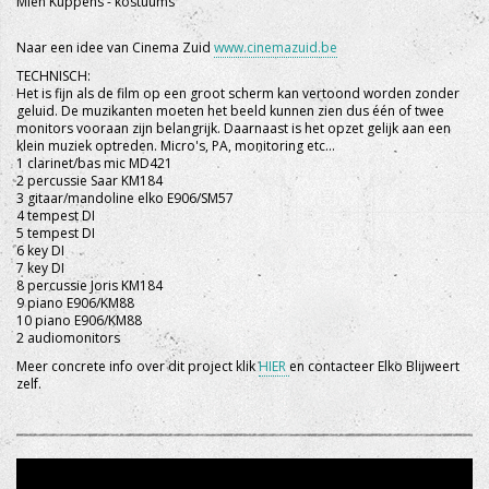
Mien Kuppens - kostuums
Naar een idee van Cinema Zuid
www.cinemazuid.be
TECHNISCH:
Het is fijn als de film op een groot scherm kan vertoond worden zonder
geluid. De muzikanten moeten het beeld kunnen zien dus één of twee
monitors vooraan zijn belangrijk. Daarnaast is het opzet gelijk aan een
klein muziek optreden. Micro's, PA, monitoring etc...
1 clarinet/bas mic MD421
2 percussie Saar KM184
3 gitaar/mandoline elko E906/SM57
4 tempest DI
5 tempest DI
6 key DI
7 key DI
8 percussie Joris KM184
9 piano E906/KM88
10 piano E906/KM88
2 audiomonitors
Meer concrete info over dit project klik
HIER
en contacteer Elko Blijweert
zelf.