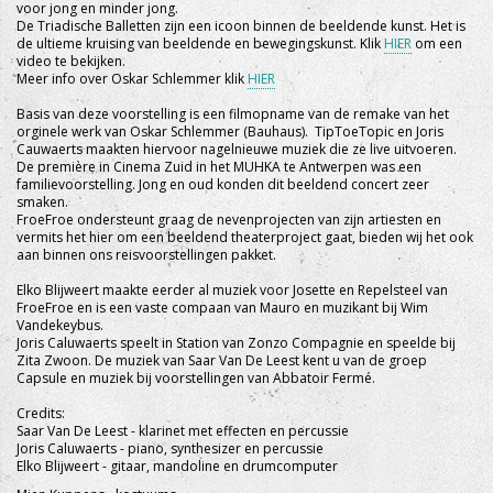
voor jong en minder jong.
De Triadische Balletten zijn een icoon binnen de beeldende kunst. Het is
de ultieme kruising van beeldende en bewegingskunst. Klik
HIER
om een
video te bekijken.
Meer info over Oskar Schlemmer klik
HIER
Basis van deze voorstelling is een filmopname van de remake van het
orginele werk van Oskar Schlemmer (Bauhaus). TipToeTopic en Joris
Cauwaerts maakten hiervoor nagelnieuwe muziek die ze live uitvoeren.
De première in Cinema Zuid in het MUHKA te Antwerpen was een
familievoorstelling. Jong en oud konden dit beeldend concert zeer
smaken.
FroeFroe ondersteunt graag de nevenprojecten van zijn artiesten en
vermits het hier om een beeldend theaterproject gaat, bieden wij het ook
aan binnen ons reisvoorstellingen pakket.
Elko Blijweert maakte eerder al muziek voor Josette en Repelsteel van
FroeFroe en is een vaste compaan van Mauro en muzikant bij Wim
Vandekeybus.
Joris Caluwaerts speelt in Station van Zonzo Compagnie en speelde bij
Zita Zwoon. De muziek van Saar Van De Leest kent u van de groep
Capsule en muziek bij voorstellingen van Abbatoir Fermé.
Credits:
Saar Van De Leest - klarinet met effecten en percussie
Joris Caluwaerts - piano, synthesizer en percussie
Elko Blijweert - gitaar, mandoline en drumcomputer