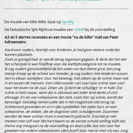
De muziek van Killie Billie staat op
Spotify
.
De fantastische Sjim Rijnhout maakte een
GAME
bij de voorstelling.
4,5 en 5 sterren recensies en een mooie "na de billie" mail van Peter
Adriaensens :
Hard voor ouders, heerlijk voor kinderen, je had geen betere onderlijn
kunnen plaatsen.
Zoals je gezegd had: er wordt stevig tegenaan gegaan. Ik denk dat het wel
het scherpste is wat Froefroe voor die leeftijdscategorie tot nu maakte.
Ik zag ouders geruststellend de bol aaien van hun kleine grut, een jong
meisje kroop op de schoot van moeder, je zag ouders met kinderen tussen
hen in elkaar aankijken. Dus: het bewoog, niet alleen op de scène maar ook
in en tussen de mensen. Een rollercoaster van zaal naar scène naar zaal
naar het leven na de zaal. Zeker als 'jij bent de schuldige' er in hakt. Die
scène is heel zwaar, want dat is absoluut wat ieder kind denkt of zich
afvraagt. En als een volwassene dat stelt, zoals hier op scène, wordt dat
bevestigd. Gelukkig nemen jullie dat in het magistrale slot terug op.
Schitterend gevonden en zo'n rijke symboliek: het zieke hart, en een
volwassene, de dokter, die de diagnose stelt: schuldgevoel. Daarmee
worden de twee scènes mooi in evenwicht gebracht. Doordat je niet
meteen met zalf voor het hart kwam na de eerste schuld-stelling blijft dat
thema erg meegaan na de voorstelling en doen jullie dus iets voor het
geweten van iedere volwassenen: pleit jezelf daar niet te snel vrij van, zorg