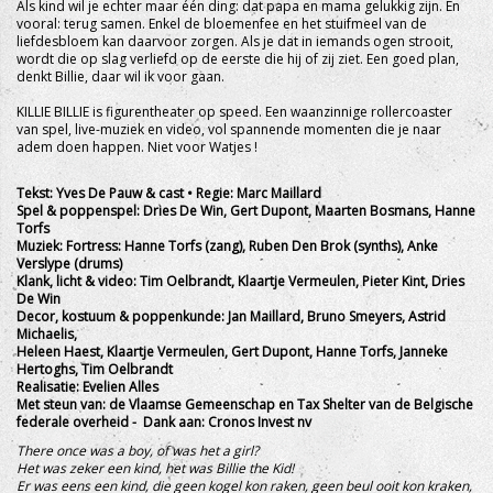
Als kind wil je echter maar één ding: dat papa en mama gelukkig zijn. En
vooral: terug samen. Enkel de bloemenfee en het stuifmeel van de
liefdesbloem kan daarvoor zorgen. Als je dat in iemands ogen strooit,
wordt die op slag verliefd op de eerste die hij of zij ziet. Een goed plan,
denkt Billie, daar wil ik voor gaan.
KILLIE BILLIE is figurentheater op speed. Een waanzinnige rollercoaster
van spel, live-muziek en video, vol spannende momenten die je naar
adem doen happen. Niet voor Watjes !
Tekst: Yves De Pauw & cast • Regie: Marc Maillard
Spel & poppenspel: Dries De Win, Gert Dupont, Maarten Bosmans, Hanne
Torfs
Muziek: Fortress: Hanne Torfs (zang), Ruben Den Brok (synths), Anke
Verslype (drums)
Klank, licht & video: Tim Oelbrandt, Klaartje Vermeulen, Pieter Kint, Dries
De Win
Decor, kostuum & poppenkunde: Jan Maillard, Bruno Smeyers, Astrid
Michaelis,
Heleen Haest, Klaartje Vermeulen, Gert Dupont, Hanne Torfs, Janneke
Hertoghs, Tim Oelbrandt
Realisatie: Evelien Alles
Met steun van: de Vlaamse Gemeenschap en Tax Shelter van de Belgische
federale overheid
- Dank aan: Cronos Invest nv
There once was a boy, of was het a girl?
Het was zeker een kind, het was Billie the Kid!
Er was eens een kind, die geen kogel kon raken,
geen beul ooit kon kraken,