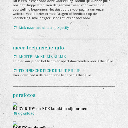
Dit is een lesmap voor deze voorstelling. Natuurlijk kunnen jullie
ook het filmpje laten zien dat gemaakt werd voor we aan de
voorstelling begonnen. Het staat op de voorpagina van onze
website. Veel plezier ermee. Vragen of feedback op de
voorstelling, mail ons gerust of zet iets op facebook !
Link naar het album op Spotify
meer technische info
LICHTPLAN KILLIE BILLIE
En hier kan je dan het lichtplan apart downloaden voor Killie Billie.
TECHNISCHE FICHE KILLIE BILLIE
Hier download u de technische fiche van Killie Billie.
persfotos
RUDY RUDY en FEE kraakt in zijn armen
download
PANIEK op de railway