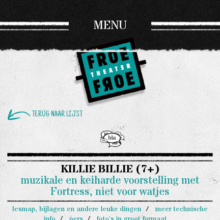
MENU
TERUG NAAR LIJST
KILLIE BILLIE (7+)
muzikale en keiharde voorstelling met
Fortress, niet voor watjes
lesmap, bijlagen en andere leuke dingen
meer technische
info
pers
foto's in groot formaat