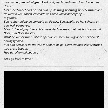
waarvan er geen bil
of geen kaak ooit geschroeid werd door d’ adem der
draken.
Met moed in het hart en een blos op de wang
bedwong het elk kwaad dat
de wereld wou raken,
en redde ons allen van d’ ondergang …
In games.
Een redder online en een held on display.
Een schelm op het scherm en
een krak op teevee.
Maar in ’t echt ging ‘t er echter veel slechter mee, met het kind genaamd
Billie, met Billie the Kid!
Want de kamer waar Billie in speelde en sliep. Die lag onder onvervalst
oorlogsgebied.
Met aan één kant de ma aan d’ andere de pa.
Lijnrecht over elkaar want ’t
was grote bagaar.
Hoe dat allemaal begon...
Let's go back in time !