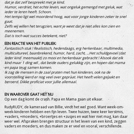
dat je dat zelf bespreekt met je kind.
Humor, verdriet, het echte leven, wat ongeluk gemengd met geluk, wat
ieder te leren heeft. Schoon.
Het tempo ligt wel moordend hoog, wat voor jonge kinderen zeker te snel
gaat.
Zelfs wij willen het terugzien, want je weet dat je niet alles kon zien en
meenemen.
Dat is toch wat succes betekent, niet?
EEN REACTIE VAN HET PUBLIEK:
Fantastisch stuk ! Realistisch, hedendaags, erg herkenbaar, multimedia,
multicultureel, baanbrekend, humor, hard, zacht, ...Het schuldgevoel (dat
íeder kind meemaakt) zo mooi en herkenbaar gebracht ! Alsook dat elk
kind maar 1 ding wil , dat beide ouders gelukkig zijn, en hopen dat mama
en papa teug samen komen.
Ik zag de mensen in de zaal praten met hun kinderen, ook na de
voorstelling werd er nog veel over gepraat. Het heeft velen gepakt en
beroerd. Dikke proficiat voor jullie allemaal.
EN WAAROVER GAAT HET NU
Op een dag komt de crash. Papa en Mama gaan uit elkaar.
RudyRUDY, de kameraad van Billie, vindt het wel goed. Want week-om-
week-kinderen hebben een fijn leven. Twee huizen, twee keer kerstmis,
+vaders, +moeders, +broertjes en +zusjes en wat hier niet mag, kan daar
weer wel. Afspraken brengen structuur in het leven van een kind, zeggen
vaders en moeders, en dus maken ze er veel en vooral, verschillende.