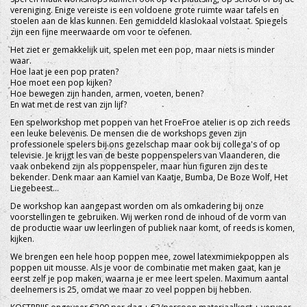
vereniging. Enige vereiste is een voldoene grote ruimte waar tafels en
stoelen aan de klas kunnen. Een gemiddeld klaslokaal volstaat. Spiegels
zijn een fijne meerwaarde om voor te oefenen.
Het ziet er gemakkelijk uit, spelen met een pop, maar niets is minder
waar.
Hoe laat je een pop praten?
Hoe moet een pop kijken?
Hoe bewegen zijn handen, armen, voeten, benen?
En wat met de rest van zijn lijf?
Een spelworkshop met poppen van het FroeFroe atelier is op zich reeds
een leuke belevenis. De mensen die de workshops geven zijn
professionele spelers bij ons gezelschap maar ook bij collega's of op
televisie. Je krijgt les van de beste poppenspelers van Vlaanderen, die
vaak onbekend zijn als poppenspeler, maar hun figuren zijn des te
bekender. Denk maar aan Kamiel van Kaatje, Bumba, De Boze Wolf, Het
Liegebeest...
De workshop kan aangepast worden om als omkadering bij onze
voorstellingen te gebruiken. Wij werken rond de inhoud of de vorm van
de productie waar uw leerlingen of publiek naar komt, of reeds is komen,
kijken.
We brengen een hele hoop poppen mee, zowel latexmimiekpoppen als
poppen uit mousse. Als je voor de combinatie met maken gaat, kan je
eerst zelf je pop maken, waarna je er mee leert spelen. Maximum aantal
deelnemers is 25, omdat we maar zo veel poppen bij hebben.