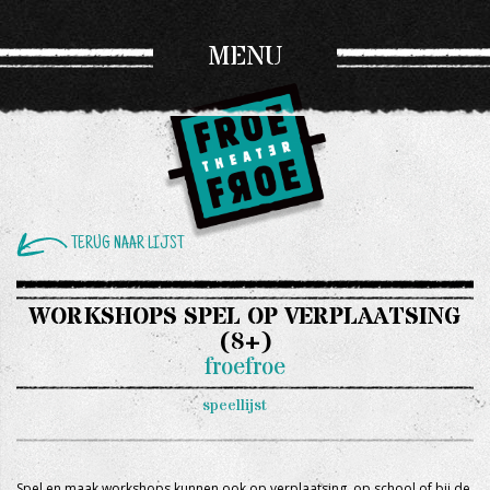
MENU
TERUG NAAR LIJST
WORKSHOPS SPEL OP VERPLAATSING
(8+)
froefroe
speellijst
Spel en maak workshops kunnen ook op verplaatsing, op school of bij de