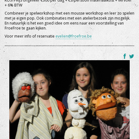
KOSTPRIJS ongeveer €300 per dag + €3/persoon materiaalkost + vervoer
+ 6% BTW
Combineer je spelworkshop met een mousse workshop en leer zo spelen
met je eigen pop. Ook combinaties met een atelierbezoek zijn mogelijk.
En natuurlijk is het een goed idee om eens naar een voorstelling van
FroeFroe te gaan kijken.
Voor meer info of reservatie
evelien@froefroe.be
+
dko