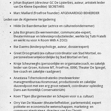
Johan Buytaert (directeur GC De Lijsterbes, auteur, artistiek leider
van De Kleine Expeditie) SECRETARIS
Marc Maillard (froefroe founder) AFGEVAARDIGD BEHEERDER
Leden van de Algemene Vergadering
Hilde De Baerdemacker (actrice en cultureelondernemer)
Julie Borgmans (Ex-werneemster, communicatie-expert,
theaterminnaar en televisieproductieleider,
werkte bij Tutti Fratelli
en werkt nu voor A Room With A ZOO
)
Ilse Daems (kinderpsychologe, auteur, dossierexpert)
Greet Droogmans (ex-cultuurcoördinator van Stad Mortsel, ex-
personeelsverantwoordelijke bij Stad Mortsel en fan)
Krisje Scheurweghs (persoonlijke en organisatiecoach, ex-zakelijk
leider van Groen, Kolonie MT, FroeFroe, 0090, Theater De Spiegel,
live-coach en zakelijke raadgever)
Anastasia Tchernokondratenko (medewerkster
managmentbureau Kosmonaut, p
roductionele en zakelijke
duizendpoot met een erg groot netwerk, coördinator opleiding
Dans aan Koninklijk Conservatorium
)
Koen T’Sijen (Burgemeester en Schepen voor o.a. cultuur)
Orry Van De Wauwer (theaterliefhebber, parlementslid, expert
politieke en economische wetenschappen, marketing- en
communicatiestrateeg, directeur van Pax Christi)