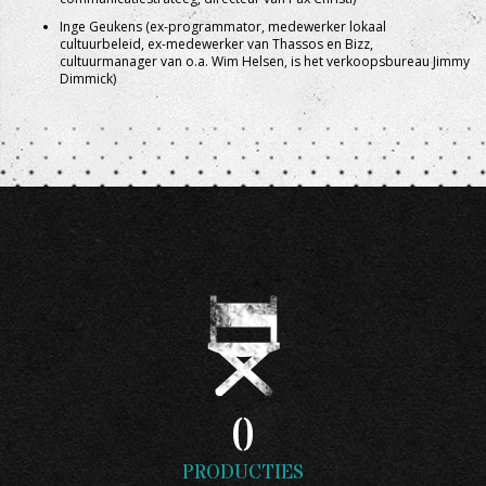
Inge Geukens (ex-programmator, medewerker lokaal
cultuurbeleid, ex-medewerker van Thassos en Bizz,
cultuurmanager van o.a. Wim Helsen, is het verkoopsbureau Jimmy
Dimmick)
0
PRODUCTIES