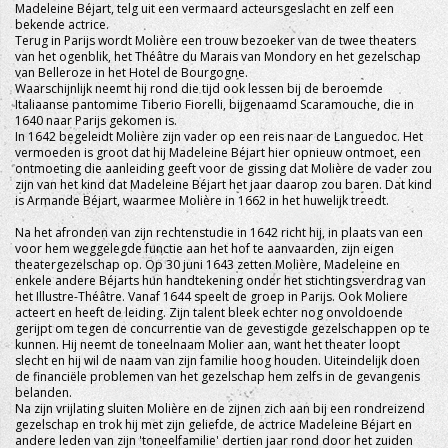
Madeleine Béjart, telg uit een vermaard acteursgeslacht en zelf een
bekende actrice.
Terug in Parijs wordt Molière een trouw bezoeker van de twee theaters
van het ogenblik, het Théâtre du Marais van Mondory en het gezelschap
van Belleroze in het Hotel de Bourgogne.
Waarschijnlijk neemt hij rond die tijd ook lessen bij de beroemde
Italiaanse pantomime Tiberio Fiorelli, bijgenaamd Scaramouche, die in
1640 naar Parijs gekomen is.
In 1642 begeleidt Molière zijn vader op een reis naar de Languedoc. Het
vermoeden is groot dat hij Madeleine Béjart hier opnieuw ontmoet, een
ontmoeting die aanleiding geeft voor de gissing dat Molière de vader zou
zijn van het kind dat Madeleine Béjart het jaar daarop zou baren. Dat kind
is Armande Béjart, waarmee Molière in 1662 in het huwelijk treedt.
Na het afronden van zijn rechtenstudie in 1642 richt hij, in plaats van een
voor hem weggelegde functie aan het hof te aanvaarden, zijn eigen
theatergezelschap op. Op 30 juni 1643 zetten Molière, Madeleine en
enkele andere Béjarts hun handtekening onder het stichtingsverdrag van
het Illustre-Théâtre. Vanaf 1644 speelt de groep in Parijs. Ook Moliere
acteert en heeft de leiding. Zijn talent bleek echter nog onvoldoende
gerijpt om tegen de concurrentie van de gevestigde gezelschappen op te
kunnen. Hij neemt de toneelnaam Molier aan, want het theater loopt
slecht en hij wil de naam van zijn familie hoog houden. Uiteindelijk doen
de financiële problemen van het gezelschap hem zelfs in de gevangenis
belanden.
Na zijn vrijlating sluiten Molière en de zijnen zich aan bij een rondreizend
gezelschap en trok hij met zijn geliefde, de actrice Madeleine Béjart en
andere leden van zijn 'toneelfamilie' dertien jaar rond door het zuiden