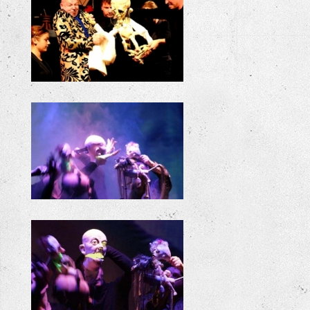
+
+
+