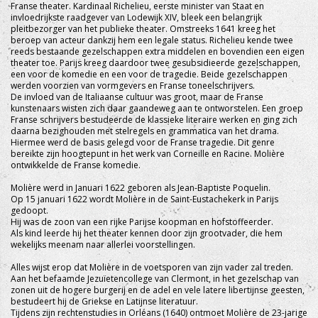
Franse theater. Kardinaal Richelieu, eerste minister van Staat en
invloedrijkste raadgever van Lodewijk XIV, bleek een belangrijk
pleitbezorger van het publieke theater. Omstreeks 1641 kreeg het
beroep van acteur dankzij hem een legale status. Richelieu kende twee
reeds bestaande gezelschappen extra middelen en bovendien een eigen
theater toe. Parijs kreeg daardoor twee gesubsidieerde gezelschappen,
een voor de komedie en een voor de tragedie. Beide gezelschappen
werden voorzien van vormgevers en Franse toneelschrijvers.
De invloed van de Italiaanse cultuur was groot, maar de Franse
kunstenaars wisten zich daar gaandeweg aan te ontworstelen. Een groep
Franse schrijvers bestudeerde de klassieke literaire werken en ging zich
daarna bezighouden met stelregels en grammatica van het drama.
Hiermee werd de basis gelegd voor de Franse tragedie. Dit genre
bereikte zijn hoogtepunt in het werk van Corneille en Racine. Molière
ontwikkelde de Franse komedie.
Molière werd in Januari 1622 geboren als Jean-Baptiste Poquelin.
Op 15 januari 1622 wordt Molière in de Saint-Eustachekerk in Parijs
gedoopt.
Hij was de zoon van een rijke Parijse koopman en hofstoffeerder.
Als kind leerde hij het theater kennen door zijn grootvader, die hem
wekelijks meenam naar allerlei voorstellingen.
Alles wijst erop dat Molière in de voetsporen van zijn vader zal treden.
Aan het befaamde Jezuïetencollege van Clermont, in het gezelschap van
zonen uit de hogere burgerij en de adel en vele latere libertijnse geesten,
bestudeert hij de Griekse en Latijnse literatuur.
Tijdens zijn rechtenstudies in Orléans (1640) ontmoet Molière de 23-jarige