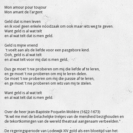
Mon amour pour toujour
Mon amant de l'argent
Geld dat is men leven
en ik voel geen enkele noodzaak om ook maar iets weg te geven.
Want geld is al wat telt
en al wat telt dat is men geld.
Geld is mijne vriend
't voelt aan als de liefde voor een pasgebore kind.
Ooh, geld is al wat telt
en al wat telt voor mij dat is men geld.
Dus ge moet 't nie proberen om mij die liefde af te leren,
en ge moet 't nie proberen om mij te leren delen.
Ge moet 't nie proberen om mij die passie af te leren,
en ge moet 't nie proberen om iets van mij te stelen.
Want geld is al wat telt
en al wat telt dat is men geld.
Over de heer Jean-Baptiste Poquelin Molière (1622-1673)
"Ik wil me met de belachelijke trekjes van de mensheid bezighouden en
de tekortkomingen van de wereld theatraal aangenaam verbeelden."
De regeringsperiode van Lodewijk XIV gold als een bloeitijd van het