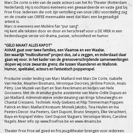
Marc De corte is één van de vaste acteurs van het Ro Theater (Rotterdam
Nederland). Hij is nochtans eveneens een gewaardeerde en vaste gast bij
Froe Froe. Iedereen die ooit zijn vertolking van onze UBU voorstellng zag
en de creatie van ORFEE meemaakte weet dat Marc een begenadigd
artiest is.
Marc is eveneens een Molière fan “pur sang”.
Hij kent alle teksten door en door en herschreef voor u DE VREK in een
hedendaagse versie vol drama, passie, schoonheid en humor.
"GELD MAAKT ALLES KAPOT"
AVAAR gaat over twee families, een Vlaamse en een Waalse.
Een waarlijk “multicultureel” project dus, zal u zeggen, en inderdaad daar
gaan wij voor. In het kader van de grensoverschrijdende samenwerkingen
slopen wij onze zwaarste grens; die tussen Vlaanderen en Wallonië.
Humor, spektakel, acteurs en fantastisch poppenspel.
Productie onder leiding van Marc Maillard met Marc De Corte, Isabelle
Van Hecke, Maarten Bosmans, Véronique Decroës, Jérôme Poncin, Anaïs
Pétry. Live Muziek van Bart en Stan Reeckmans en liedjes van Nele
Goossens. Met de dramaturgische assistentie van Marie-Odile Dupuis en
Jan Maillard. Administratieve ondersteuning van Krisje Scheurweghs en
Chantal Cressens. Techniek: Andy Giebens et Filip Timmerman Poppen:
Patrick en Marc Maillard Kostuum: Moniek Jakobs, Tina Heylen en Ina
Peeters Decor: Ina Peeters, Gert Dupont, Bruno Smeyers, Elke Verachtert,
Baya en Kopspel Video: Gert Dupont Stagiairs: Veronique Moës, Caroline
Nagels. Meer info op www.froefroe.be en www.4mains.be
Theater Froe Froe wil goed en fris jeugdtheater brengen voor iedereen.