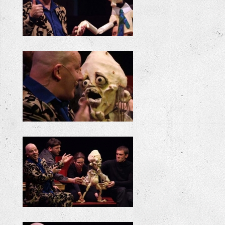
+
+
+