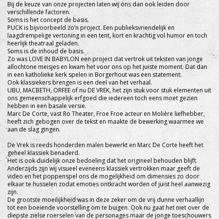
Bij de keuze van onze projecten laten wij ons dan ook leiden door
verschillende factoren.
Soms is het concept de basis.
PUCK is bijvoorbeeld zo’n project. Een publieksvriendelijk en
laagdrempelige vertoning in een tent, kort en krachtig vol humor en toch
heerlijk theatraal geladen.
Soms is de inhoud de basis.
Zo was LOVE IN BABYLON een project dat vertrok uit teksten van jonge
allochtone meisjes en kwam het voor ons op het juiste moment. Dat dan
in een katholieke kerk spelen in Borgerhout was een statement.
Ook klassiekers brengen is een deel van het verhaal.
UBU, MACBETH, ORFEE of nu DE VREK, het zijn stuk voor stuk elementen uit
ons gemeenschappelijk erfgoed die iedereen toch eens moet gezien
hebben in een basale versie.
Marc De Corte, vast Ro Theater, Froe Froe acteur en Molière liefhebber,
heeft zich gebogen over de tekst en maakte de bewerking waarmee we
aan de slag gingen.
De Vrek is reeds honderden malen bewerkt en Marc De Corte heeft het
geheel klassiek benaderd.
Het is ook duidelijk onze bedoeling dat het origineel behouden blijft.
Anderzijds zijn wij visueel eveneens klassiek vertrokken maar geeft de
video en het poppenspel ons de mogelijkheid om dimensies zo door
elkaar te husselen zodat emoties ontkracht worden of juist heel aanwezig
zijn.
De grootste moeilijkheid was in deze zeker om de vrij dunne verhaallijn
tot een boeiende voorstelling om te buigen. Ook nu gaat het niet over de
diepste zielse roerselen van de personages maar de jonge toeschouwers