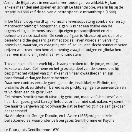
Armande Béjart was in een aantal verhoudingen verwikkeld. Hij kan
enkele maanden niet spelen en schrijft Le Misanthrope, waarin hij bij de
creatie in 1666 zelf de rol van Alceste speelt.Le misanthrope (1666),
In De Misantroop wordt zijn komische levensopvatting somberder en zijn
mensbeschouwing filosofischer. Eigenlijk is het een studie van de
tegenstelling in de mens tussen zijn eigen persoonlijkheid en zijn
behoeften als sociaal dier. De centrale figuur is Alceste bij wie de holle
beleefdheid die gepaard gaat met sociaal leven woede en verveling
opwekken; waarom, zo vraagt hij zich af, zou hij een slecht sonnet moeten
prijzen waarover men hem zijn mening vraagt of buigen en glimlachen
naar een man die hij niet meer wil ontmoeten?
Tot zijn eigen afkeer voelt hij zich aangetrokken tot de jonge, vrolijke,
kokette weduwe Célimène en het grootste deel van de komedie is hij
bezig met het volgen van zijn afkeer van haar dwaasheden en zijn
paradoxaal verlangen haar te bezitten.
Daarmee contrasteert de goed geluimde, inschikkelijke Philinte, die,
ondanks de absurditeiten, bereid is de plichtplegingen te aanvaarden en
te voldoen aan de gebruiken.
Célimènes frivoliteit wordt uitvoerig getoond, maar zelfs het besef van
haar kleingeestigheid kan zijn liefde voor haar niet stukmaken. Hij stemt
toe haar te vergeven op voorwaarde dat ze hem volgt in de zelf gekozen
eenzaamheid...
Na Amphytrion, George Dandin, en L' Avare (1668) volgen enkele
balletkomedies, waaronder Le Bourgeois Gentilhomme en Psyché.
Le Bourgeois Gentilhomme 1670