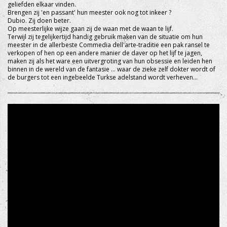
geliefden elkaar vinden.
Brengen zij 'en passant' hun meester ook nog tot inkeer ?
Dubio. Zij doen beter.
Op meesterlijke wijze gaan zij de waan met de waan te lijf.
Terwijl zij tegelijkertijd handig gebruik maken van de situatie om hun
meester in de allerbeste Commedia dell'arte-traditie een pak ransel te
verkopen of hen op een andere manier de daver op het lijf te jagen,
maken zij als het ware een uitvergroting van hun obsessie en leiden hen
binnen in de wereld van de fantasie … waar de zieke zelf dokter wordt of
de burgers tot een ingebeelde Turkse adelstand wordt verheven…