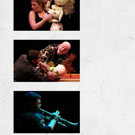
+
+
+