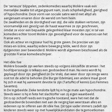
De 'serieuze' blijspelen, zedenkomedies waarbij Molière vaak een
menselijke zwakte tot uitgangspunt nam, zoals schijnheiligheid, gierigheid
of hypochondrie. Deze vorm van sociale satire werd niet altijd als
aangenaam ervaren door de wereld om hem heen.
De zwakheden en de slordigheid van stijl, die vele stukken vertonen, zijn
voornamelijk een gevolg van de haast waarmee ze zijn geschreven,
omdat ze voor een bepaalde gelegenheid klaar moesten zijn; in tal van
komedies echter toont Molière zijn gevoeligheid voor de nuances van het
Franse vers.
Ook als acteur en regisseur had hij grote gaven. De precisie van zijn
mises-en-scène, waarbij iedere beweging telde, werd door zijn
tijdgenoten zeer bewonderd. Molière wordt algemeen beschouwd als de
grootste Franse komedieschrijver.
Het idée fixe
Molière bouwde zijn werken steeds op volgens éénzelfde stramien : het
hoofdpersonage is telkens een geobsedeerd man. Nu eens wordt hij
geplaagd door zijn gierigheid (in De Vrek), dan weer door zijn innige wens
ooit tot de adel te behoren (De Burger-Edelman), een andere maal gooit
hij zich in wat hij aanneemt devotie te zijn (Tartuffe) of kennis (Les Femmes
Savantes).
In De Ingebeelde Zieke tenslotte lijdt hij in hoge mate aan hypochondrie.
Steeds weer is hij in feite het slachtoffer van zij eigen waanbeeld.
Dit is op zichzelf reeds een tragische toestand, ware het niet dat de
geobsedeerde bovendien niet aan de neiging kan weerstaan alles en
iedereen op te offeren aan dit idée fixe. Dit type vader immers zadelt zijn
kinderen steeds weer op met huwelijkskandidaten die tegemoetkomen