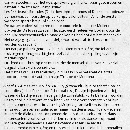
van Aristoteles, maar het was spitsvondig en herkenbaar geschreven en
het viel in de smaak bij het publiek.
Les Précieuses Ridicules (De lachwekkende dames of De malle modieuze
dames) was een parodie op de Parijse saloncultuur. Vanaf de eerste
woorden spitste het publiek de oren.
De parterre bleef schateren om de onnozele freules die Molière
opvoerde. De loges zwegen. Het stuk werd meteen verboden door de
adellijke stadsbestuurders. Maar de koning besloot dat het, met enkele
kleine wijzigingen en een vriendelijk woord vooraf, toch weer mocht
worden opgevoerd.
Het Parijse publiek genoot van de stukken van Molière, die fel van leer
trok tegen de leugenachtigheid, zelfzucht en machtsspelletjes van zijn
medeburgers.
Hij deed dit echter op een manier die de menselijkheid van zijn veelal
tragische karakters benadrukte.
Het succes van Les Précieuses Ridicules in 1659 betekent de grote
doorbraak voor de auteur en zijn 'Troupe de Monsieur'.
Vanaf 1661 maakten Molière en Luily gezamenlijk hun zogeheten ballet-
comedies (in het Frans 'comédies-ballets'); Dit zijn blijspelen waarbij,
tussen de bedrijven van het eigenlijke toneelstuk, korte balletten worden
uitgevoerd die het karakter hebben van een divertissement. Voor hun
ballet-comedies - waarin, zoals bij Molière gebruikelijk was, allerlei zeden
en gewoonten op een satirische manier worden afgeschilderd - schreef
Molière de dialogen en componeerde Lully de muziek voor de dans-
tussenspelen; voorts traden beiden hierin ook als dansers op, want
Molière gold eveneens als een bekwaam danser. De eerste
balletkomedie van Molière en Lully was het stuk De brutale bemoeiallen