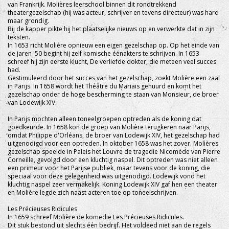
van Frankrijk. Molières leerschool binnen dit rondtrekkend
theatergezelschap (hij was acteur, schrijver en tevens directeur) was hard
maar grondig.
Bij de kapper pikte hij het plaatselijke nieuws op en verwerkte dat in zijn
teksten.
In 1653 richt Molière opnieuw een eigen gezelschap op. Op het einde van
de jaren '50 begint hij zelf komische éénakters te schrijven. In 1653
schreef hij zijn eerste klucht, De verliefde dokter, die meteen veel succes
had.
Gestimuleerd door het succes van het gezelschap, zoekt Molière een zaal
in Parijs. In 1658 wordt het Théâtre du Mariais gehuurd en komt het
gezelschap onder de hoge bescherming te staan van Monsieur, de broer
van Lodewijk XIV.
In Parijs mochten alleen toneelgroepen optreden als de koning dat
goedkeurde. In 1658 kon de groep van Molière terugkeren naar Parijs,
omdat Philippe d'Orléans, de broer van Lodewijk XIV, het gezelschap had
uitgenodigd voor een optreden. In oktober 1658 was het zover. Molières
gezelschap speelde in Paleis het Louvre de tragedie Nicomède van Pierre
Corneille, gevolgd door een kluchtig naspel. Dit optreden was niet alleen
een primeur voor het Parijse publiek, maar tevens voor de koning, die
speciaal voor deze gelegenheid was uitgenodigd. Lodewijk vond het
kluchtig naspel zeer vermakelijk. Koning Lodewijk XIV gaf hen een theater
en Molière legde zich naast acteren toe op toneelschrijven.
Les Précieuses Ridicules
In 1659 schreef Molière de komedie Les Précieuses Ridicules.
Dit stuk bestond uit slechts één bedrijf. Het voldeed niet aan de regels