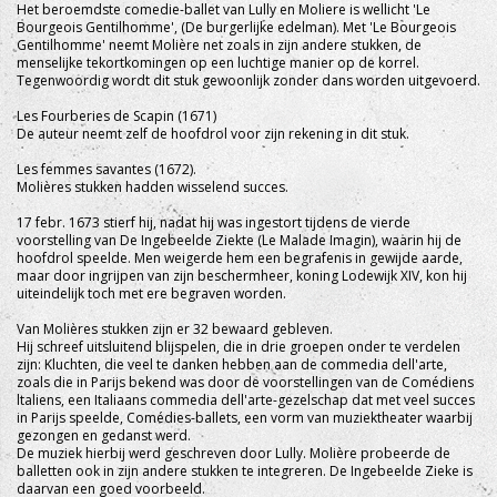
Het beroemdste comedie-ballet van Lully en Moliere is wellicht 'Le
Bourgeois Gentilhomme', (De burgerlijke edelman). Met 'Le Bourgeois
Gentilhomme' neemt Molière net zoals in zijn andere stukken, de
menselijke tekortkomingen op een luchtige manier op de korrel.
Tegenwoordig wordt dit stuk gewoonlijk zonder dans worden uitgevoerd.
Les Fourberies de Scapin (1671)
De auteur neemt zelf de hoofdrol voor zijn rekening in dit stuk.
Les femmes savantes (1672).
Molières stukken hadden wisselend succes.
17 febr. 1673 stierf hij, nadat hij was ingestort tijdens de vierde
voorstelling van De Ingebeelde Ziekte (Le Malade Imagin), waarin hij de
hoofdrol speelde. Men weigerde hem een begrafenis in gewijde aarde,
maar door ingrijpen van zijn beschermheer, koning Lodewijk XIV, kon hij
uiteindelijk toch met ere begraven worden.
Van Molières stukken zijn er 32 bewaard gebleven.
Hij schreef uitsluitend blijspelen, die in drie groepen onder te verdelen
zijn: Kluchten, die veel te danken hebben aan de commedia dell'arte,
zoals die in Parijs bekend was door de voorstellingen van de Comédiens
ltaliens, een Italiaans commedia dell'arte-gezelschap dat met veel succes
in Parijs speelde, Comédies-ballets, een vorm van muziektheater waarbij
gezongen en gedanst werd.
De muziek hierbij werd geschreven door Lully. Molière probeerde de
balletten ook in zijn andere stukken te integreren. De Ingebeelde Zieke is
daarvan een goed voorbeeld.