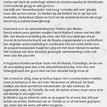
voelen wel sterk de onderlinge relaties en emoties waarbij de identificatie
rond ouderlijk gezag en seks groot is.
Het blijft een “deurenkomedie” met hoog “comedia dell arte” gehalte
maar wel op hun niveau. Zo denken wij dat Molière het in zijn tijd ook
bedoelde, herkenbaar blijven en toch net die invalshoek kiezen die enige
wrevel bij je publiek teweegbrengt.
Daarnaast is er de samenwerking met Théâtre des 4Mains.
Reeds enkele jaren geleden maakte Patrick Maillard samen met hen BIN
BIN. Een kleutervoorstelling die meer dan 500 voorstellingen draait.
Vooral de technische kracht van de Waalse poppenspelers is verbluffend.
Een degelijke acteursopleiding in combinatie met een echte liefde voor
de poppenmanipulatie maakt het zalig om met deze mensen te werken.
Het resultaat van deze absoluut geslaagde samenwerking is dan ook
meer dan één plus één.
In Augustus moeten we klaar staan met de Waalse, Franstalige, versie van
de voorstelling want dan is het selectiefestival te Huy. Voor hen zeer
belangrijk want een groot deel van hun subsidie hangt ervan af.
Het is triest en zielig, maar je lacht je kapot. Het is voorbij iedere realiteit,
maar je herkent je in die rare man. We kennen ze allemaal. De Basil
Fawlty’s van deze wereld! De mensenhater, de rijke edelman, de
ingebeelde zieke, de Tartuffe, de vrek. We lachen ermee, maar soms zit er
een kleintje in ons eigen hart.
En Molière zag ze zitten! En zette ze op papier! En al meer dan 300 jaar
lachen we ermee, herkennen we ze. Omdat ze zo uit het leven gegrepen
zijn, meer dan we soms zelf willen toegeven....