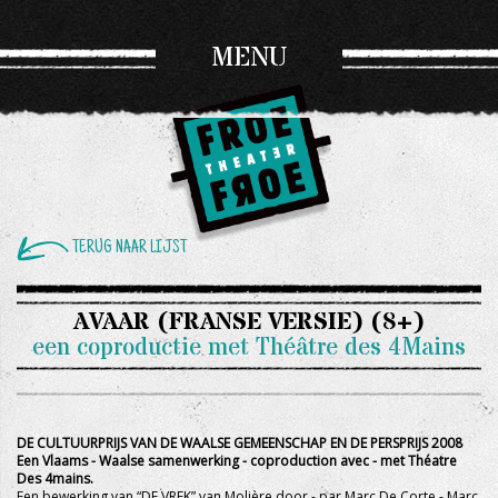
MENU
TERUG NAAR LIJST
AVAAR (FRANSE VERSIE) (8+)
een coproductie met Théâtre des 4Mains
DE CULTUURPRIJS VAN DE WAALSE GEMEENSCHAP EN DE PERSPRIJS 2008
Een Vlaams - Waalse samenwerking - coproduction avec - met Théatre
Des 4mains.
Een bewerking van “DE VREK” van Molière door - par Marc De Corte - Marc