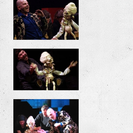
+
+
+