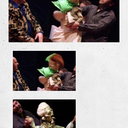
+
+
+