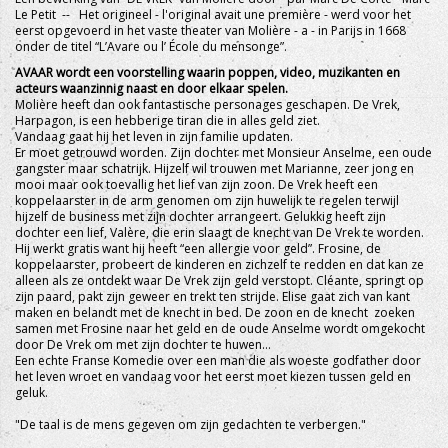
Le Petit -- Het origineel - l'original avait une première - werd voor het
eerst opgevoerd in het vaste theater van Molière - a - in Parijs in 1668
onder de titel “L’Avare ou l’ École du mensonge”.
AVAAR wordt een voorstelling waarin poppen, video, muzikanten en
acteurs waanzinnig naast en door elkaar spelen.
Molière heeft dan ook fantastische personages geschapen. De Vrek,
Harpagon, is een hebberige tiran die in alles geld ziet.
Vandaag gaat hij het leven in zijn familie updaten.
Er moet getrouwd worden. Zijn dochter met Monsieur Anselme, een oude
gangster maar schatrijk. Hijzelf wil trouwen met Marianne, zeer jong en
mooi maar ook toevallig het lief van zijn zoon. De Vrek heeft een
koppelaarster in de arm genomen om zijn huwelijk te regelen terwijl
hijzelf de business met zijn dochter arrangeert. Gelukkig heeft zijn
dochter een lief, Valère, die erin slaagt de knecht van De Vrek te worden.
Hij werkt gratis want hij heeft “een allergie voor geld”. Frosine, de
koppelaarster, probeert de kinderen en zichzelf te redden en dat kan ze
alleen als ze ontdekt waar De Vrek zijn geld verstopt. Cléante, springt op
zijn paard, pakt zijn geweer en trekt ten strijde. Elise gaat zich van kant
maken en belandt met de knecht in bed. De zoon en de knecht zoeken
samen met Frosine naar het geld en de oude Anselme wordt omgekocht
door De Vrek om met zijn dochter te huwen…
Een echte Franse Komedie over een man die als woeste godfather door
het leven wroet en vandaag voor het eerst moet kiezen tussen geld en
geluk.
"De taal is de mens gegeven om zijn gedachten te verbergen."