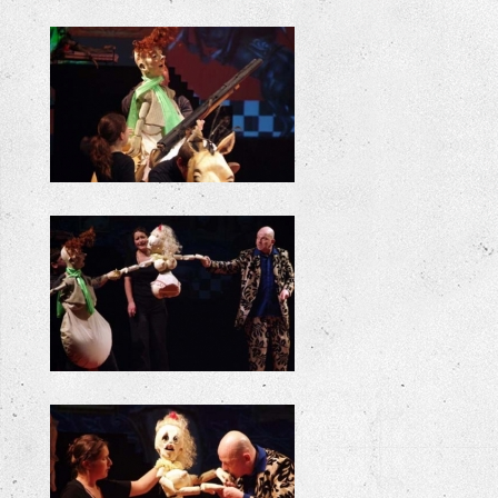
+
+
+