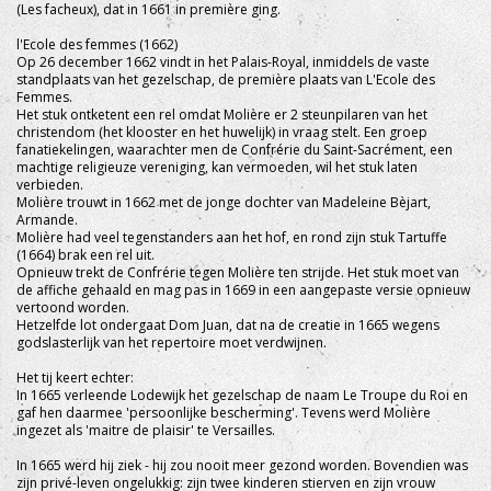
(Les facheux), dat in 1661 in première ging.
l'Ecole des femmes (1662)
Op 26 december 1662 vindt in het Palais-Royal, inmiddels de vaste
standplaats van het gezelschap, de première plaats van L'Ecole des
Femmes.
Het stuk ontketent een rel omdat Molière er 2 steunpilaren van het
christendom (het klooster en het huwelijk) in vraag stelt. Een groep
fanatiekelingen, waarachter men de Confrérie du Saint-Sacrément, een
machtige religieuze vereniging, kan vermoeden, wil het stuk laten
verbieden.
Molière trouwt in 1662 met de jonge dochter van Madeleine Bèjart,
Armande.
Molière had veel tegenstanders aan het hof, en rond zijn stuk Tartuffe
(1664) brak een rel uit.
Opnieuw trekt de Confrérie tegen Molière ten strijde. Het stuk moet van
de affiche gehaald en mag pas in 1669 in een aangepaste versie opnieuw
vertoond worden.
Hetzelfde lot ondergaat Dom Juan, dat na de creatie in 1665 wegens
godslasterlijk van het repertoire moet verdwijnen.
Het tij keert echter:
In 1665 verleende Lodewijk het gezelschap de naam Le Troupe du Roi en
gaf hen daarmee 'persoonlijke bescherming'. Tevens werd Molière
ingezet als 'maitre de plaisir' te Versailles.
In 1665 werd hij ziek - hij zou nooit meer gezond worden. Bovendien was
zijn privé-leven ongelukkig: zijn twee kinderen stierven en zijn vrouw