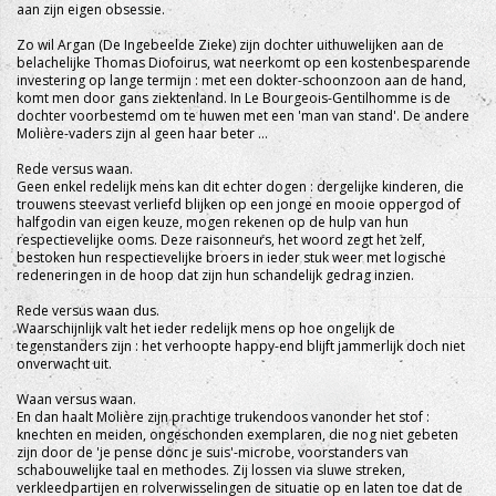
aan zijn eigen obsessie.
Zo wil Argan (De Ingebeelde Zieke) zijn dochter uithuwelijken aan de
belachelijke Thomas Diofoirus, wat neerkomt op een kostenbesparende
investering op lange termijn : met een dokter-schoonzoon aan de hand,
komt men door gans ziektenland. In Le Bourgeois-Gentilhomme is de
dochter voorbestemd om te huwen met een 'man van stand'. De andere
Molière-vaders zijn al geen haar beter …
Rede versus waan.
Geen enkel redelijk mens kan dit echter dogen : dergelijke kinderen, die
trouwens steevast verliefd blijken op een jonge en mooie oppergod of
halfgodin van eigen keuze, mogen rekenen op de hulp van hun
respectievelijke ooms. Deze raisonneurs, het woord zegt het zelf,
bestoken hun respectievelijke broers in ieder stuk weer met logische
redeneringen in de hoop dat zijn hun schandelijk gedrag inzien.
Rede versus waan dus.
Waarschijnlijk valt het ieder redelijk mens op hoe ongelijk de
tegenstanders zijn : het verhoopte happy-end blijft jammerlijk doch niet
onverwacht uit.
Waan versus waan.
En dan haalt Molière zijn prachtige trukendoos vanonder het stof :
knechten en meiden, ongeschonden exemplaren, die nog niet gebeten
zijn door de 'je pense donc je suis'-microbe, voorstanders van
schabouwelijke taal en methodes. Zij lossen via sluwe streken,
verkleedpartijen en rolverwisselingen de situatie op en laten toe dat de