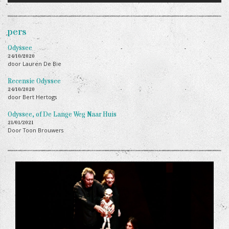
pers
Odyssee
24/10/2020
door Lauren De Bie
Recensie Odyssee
24/10/2020
door Bert Hertogs
Odyssee, of De Lange Weg Naar Huis
21/01/2021
Door Toon Brouwers
+