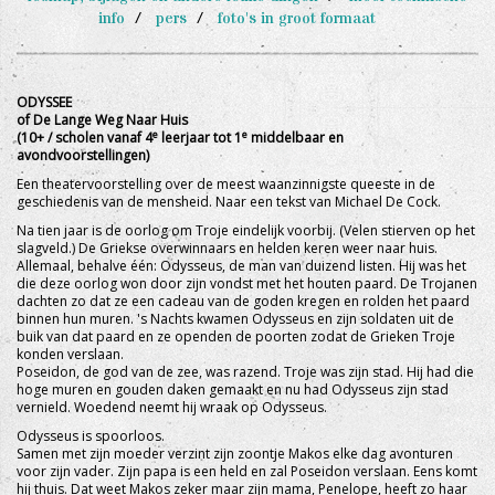
info
pers
foto's in groot formaat
ODYSSEE
of De Lange Weg Naar Huis
e
e
(10+ / scholen vanaf 4
leerjaar tot 1
middelbaar en
avondvoorstellingen)
Een theatervoorstelling over de meest waanzinnigste queeste in de
geschiedenis van de mensheid. Naar een tekst van Michael De Cock.
Na tien jaar is de oorlog om Troje eindelijk voorbij. (Velen stierven op het
slagveld.) De Griekse overwinnaars en helden keren weer naar huis.
Allemaal, behalve één: Odysseus, de man van duizend listen. Hij was het
die deze oorlog won door zijn vondst met het houten paard. De Trojanen
dachten zo dat ze een cadeau van de goden kregen en rolden het paard
binnen hun muren. 's Nachts kwamen Odysseus en zijn soldaten uit de
buik van dat paard en ze openden de poorten zodat de Grieken Troje
konden verslaan.
Poseidon, de god van de zee, was razend. Troje was zijn stad. Hij had die
hoge muren en gouden daken gemaakt en nu had Odysseus zijn stad
vernield. Woedend neemt hij wraak op Odysseus.
Odysseus is spoorloos.
Samen met zijn moeder verzint zijn zoontje Makos elke dag avonturen
voor zijn vader. Zijn papa is een held en zal Poseidon verslaan. Eens komt
hij thuis. Dat weet Makos zeker maar zijn mama, Penelope, heeft zo haar