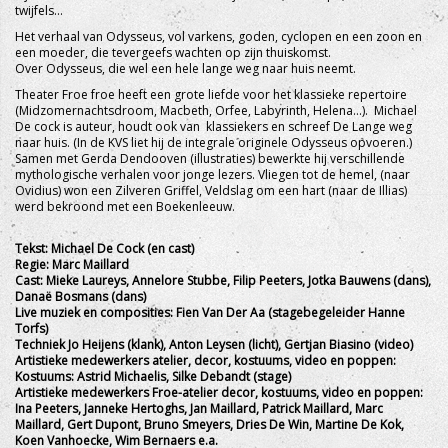
twijfels...
Het verhaal van Odysseus, vol varkens, goden, cyclopen en een zoon en
een moeder, die tevergeefs wachten op zijn thuiskomst.
Over Odysseus, die wel een hele lange weg naar huis neemt.
Theater Froe froe heeft een grote liefde voor het klassieke repertoire
(Midzomernachtsdroom, Macbeth, Orfee, Labyrinth, Helena…). Michael
De cock is auteur, houdt ook van klassiekers en schreef De Lange weg
naar huis. (In de KVS liet hij de integrale originele Odysseus opvoeren.)
Samen met Gerda Dendooven (illustraties) bewerkte hij verschillende
mythologische verhalen voor jonge lezers. Vliegen tot de hemel, (naar
Ovidius) won een Zilveren Griffel, Veldslag om een hart (naar de Illias)
werd bekroond met een Boekenleeuw.
Tekst: Michael De Cock (en cast)
Regie: Marc Maillard
Cast: Mieke Laureys, Annelore Stubbe, Filip Peeters, Jotka Bauwens (dans),
Danaë Bosmans (dans)
Live muziek en composities: Fien Van Der Aa (stagebegeleider Hanne
Torfs)
Techniek Jo Heijens (klank), Anton Leysen (licht), Gertjan Biasino (video)
Artistieke medewerkers atelier, decor, kostuums, video en poppen:
Kostuums: Astrid Michaelis, Silke Debandt (stage)
Artistieke medewerkers Froe-atelier decor, kostuums, video en poppen:
Ina Peeters, Janneke Hertoghs, Jan Maillard, Patrick Maillard, Marc
Maillard, Gert Dupont, Bruno Smeyers, Dries De Win, Martine De Kok,
Koen Vanhoecke, Wim Bernaers e.a.