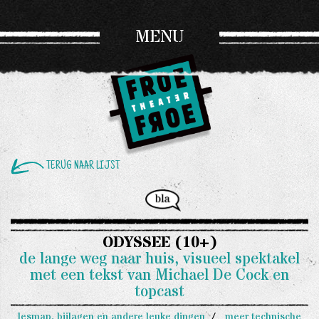
MENU
TERUG NAAR LIJST
ODYSSEE (10+)
de lange weg naar huis, visueel spektakel
met een tekst van Michael De Cock en
topcast
lesmap, bijlagen en andere leuke dingen
meer technische