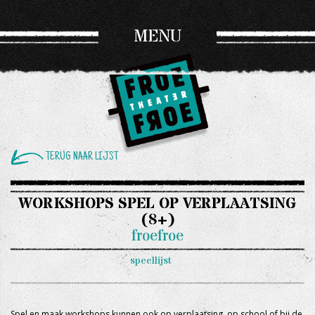
MENU
TERUG NAAR LIJST
WORKSHOPS SPEL OP VERPLAATSING
(8+)
froefroe
speellijst
Spel en maak workshops kunnen ook op verplaatsing, op school of bij de