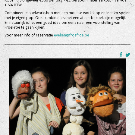
KOSTPRIJS ongeveer €300 per dag + €3/persoon materiaalkost + vervoer
+ 6% BTW
Combineer je spelworkshop met een mousse workshop en leer zo spelen
met je eigen pop. Ook combinaties met een atelierbezoek zijn mogelijk.
En natuurlijk is het een goed idee om eens naar een voorstelling van
FroeFroe te gaan kijken.
Voor meer info of reservatie
evelien@froefroe.be
+
dko