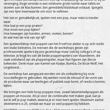
vereniging. Enige vereiste is een voldoene grote ruimte waar tafels en
stoelen aan de klas kunnen. Een gemiddeld klaslokaal volstaat. Spiegels
zijn een fijne meerwaarde om voor te oefenen.
Het ziet er gemakkelijk uit, spelen met een pop, maar niets is minder
waar.
Hoe laat je een pop praten?
Hoe moet een pop kijken?
Hoe bewegen zijn handen, armen, voeten, benen?
En wat met de rest van zijn lijf?
Een spelworkshop met poppen van het FroeFroe atelier is op zich reeds
een leuke belevenis. De mensen die de workshops geven zijn
professionele spelers bij ons gezelschap maar ook bij collega's of op
televisie. Je krijgt les van de beste poppenspelers van Vlaanderen, die
vaak onbekend zijn als poppenspeler, maar hun figuren zijn des te
bekender. Denk maar aan Kamiel van Kaatje, Bumba, De Boze Wolf, Het
Liegebeest...
De workshop kan aangepast worden om als omkadering bij onze
voorstellingen te gebruiken. Wij werken rond de inhoud of de vorm van
de productie waar uw leerlingen of publiek naar komt, of reeds is komen,
kijken.
We brengen een hele hoop poppen mee, zowel latexmimiekpoppen als
poppen uit mousse. Als je voor de combinatie met maken gaat, kan je
eerst zelf je pop maken, waarna je er mee leert spelen. Maximum aantal
deelnemers is 25, omdat we maar zo veel poppen bij hebben.