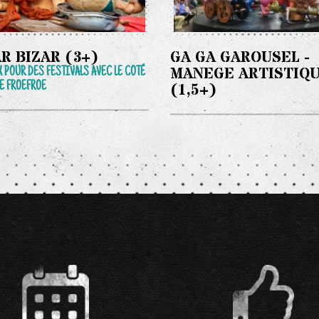
R BIZAR (3+)
GA GA GAROUSEL -
MANEGE ARTISTIQ
 POUR DES FESTIVALS AVEC LE COTÉ
E FROEFROE
(1,5+)