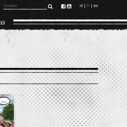
Zoeken
nl
fr
en
EO