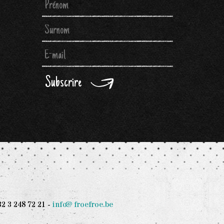
Subscrire
 3 248 72 21 -
info@froefroe.be