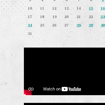
9
3
4
5
6
7
8
15
16
10
11
12
13
14
23
17
18
19
20
21
22
24
28
29
30
25
26
27
31