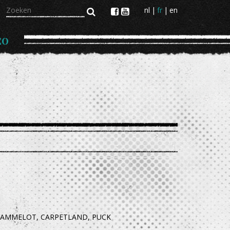
Zoeken
nl
fr
en
EO
, KAMMELOT, CARPETLAND, PUCK