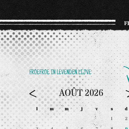
F
FROEFROE IN LEVENDEN LIJVE
AOÛT
2026
l
m
m
j
v
s
d
1
2