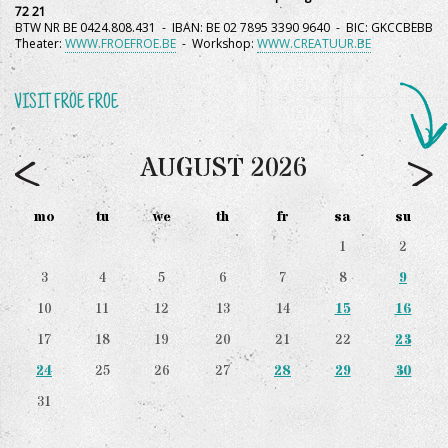
72 21
BTW NR BE 0424.808.431 - IBAN: BE 02 7895 3390 9640 - BIC: GKCCBEBB
Theater:
WWW.FROEFROE.BE
- Workshop:
WWW.CREATUUR.BE
VISIT FROE FROE
AUGUST
2026
mo
tu
we
th
fr
sa
su
1
2
3
4
5
6
7
8
9
10
11
12
13
14
15
16
17
18
19
20
21
22
23
25
26
27
24
28
29
30
31